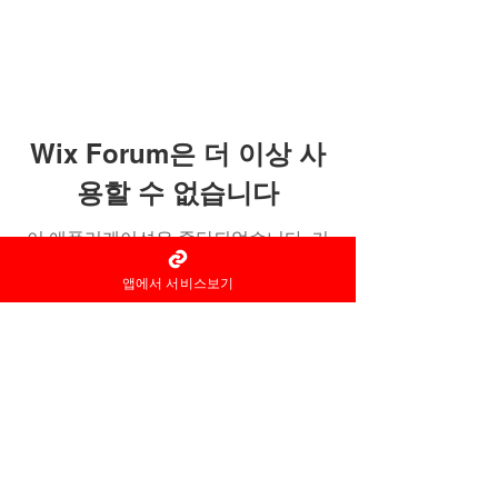
Wix Forum은 더 이상 사
용할 수 없습니다
이 애플리케이션은 중단되었습니다. 커
뮤니티 앱이 필요하시면 Wix Groups를
앱에서 서비스보기
이용해 주세요.
홈타이 마사지어플 정보중개자로
서
서비스제공의 당사자가 아니라
는
사실을 고지하며, 서비스의 예
약이용 및
환불 등과
관련된
의무
책임은 각
서비스 제공자에게 있습
니다.
© 2022 by 홈타이 마사지어플 홈타이아로마
Ltd. All rights reserved.