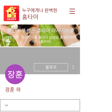
누구에게나 완벽한
홈타이
편안하게 받는 홈타이 마사지어플
대한민국 마사지어플 홈타이
넘버원
출장안마마
사지 [홈타이]
더보기
팔로우
장훈 하