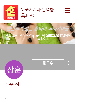
누구에게나 완벽한
홈타이
편안하게 받는 홈타이 마사지어플
대한민국 마사지어플 홈타이
넘버원
출장안마마
사지 [홈타이]
더보기
팔로우
장훈 하