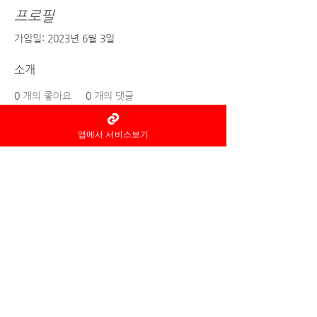
프로필
가입일: 2023년 6월 3일
소개
0
개의 좋아요
0
개의 댓글
0
개의 베스트 답변
앱에서 서비스보기
홈타이 마사지어플 정보중개자로
서
서비스제공의 당사자가 아니라
는
사실을 고지하며, 서비스의 예
약이용 및
환불 등과
관련된
의무
책임은 각
서비스 제공자에게 있습
니다.
© 2022 by 홈타이 마사지어플 홈타이아로마
Ltd. All rights reserved.