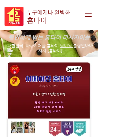
누구에게나 완벽한
홈타이
편안하게 받는 홈타이 마사지어플
대한민국 마사지어플 홈타이
넘버원
출장안마마
사지 [홈타이]