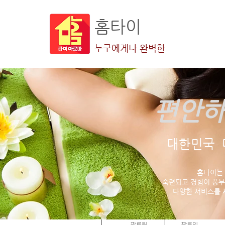
홈타이
누구에게나 완벽한
편안하
더보기
대한민국 
홈타이는
숙련되고 경험이 풍부
다양한 서비스를 
. 악플보면짖는개
0
0
팔로워
팔로잉