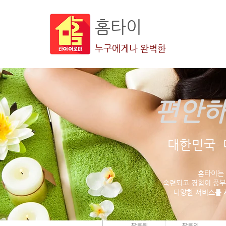
홈타이
누구에게나 완벽한
편안하
더보기
대한민국 
홈타이는
숙련되고 경험이 풍부
다양한 서비스를 
준 현
0
0
팔로워
팔로잉