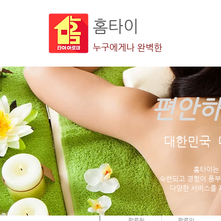
홈타이
누구에게나 완벽한
편안하
더보기
대한민국 
홈타이는
숙련되고 경험이 풍부
다양한 서비스를 
정배 김
0
0
팔로워
팔로잉