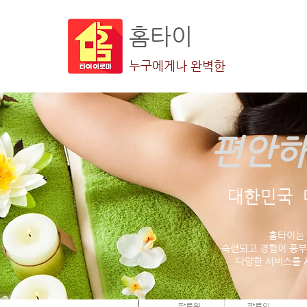
홈타이
누구에게나 완벽한
편안하
더보기
대한민국 
홈타이는
숙련되고 경험이 풍부
다양한 서비스를 
sajkdhfkljas
0
0
팔로워
팔로잉