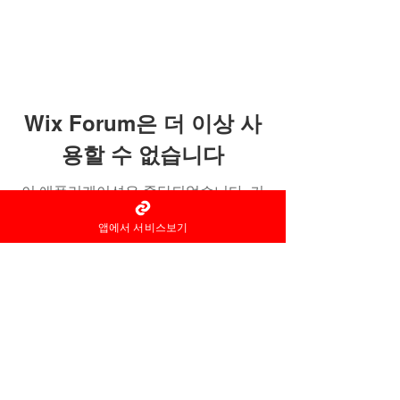
Wix Forum은 더 이상 사
용할 수 없습니다
이 애플리케이션은 중단되었습니다. 커
뮤니티 앱이 필요하시면 Wix Groups를
앱에서 서비스보기
이용해 주세요.
홈타이 마사지어플 정보중개자로
서
서비스제공의 당사자가 아니라
는
사실을 고지하며, 서비스의 예
약이용 및
환불 등과
관련된
의무
책임은 각
서비스 제공자에게 있습
니다.
© 2022 by 홈타이 마사지어플 홈타이아로마
Ltd. All rights reserved.