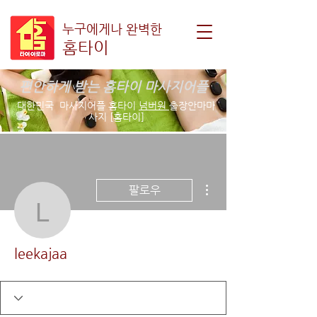
누구에게나 완벽한
홈타이
편안하게 받는 홈타이 마사지어플
대한민국 마사지어플 홈타이
넘버원
출장안마마
사지 [홈타이]
더보기
팔로우
leekajaa
leekajaa