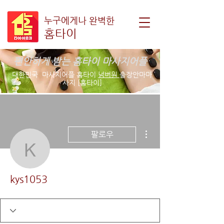
누구에게나 완벽한
홈타이
편안하게 받는 홈타이 마사지어플
대한민국 마사지어플 홈타이
넘버원
출장안마마
사지 [홈타이]
더보기
팔로우
kys1053
kys1053