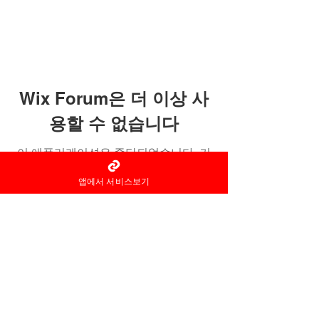
Wix Forum은 더 이상 사
용할 수 없습니다
이 애플리케이션은 중단되었습니다. 커
뮤니티 앱이 필요하시면 Wix Groups를
앱에서 서비스보기
이용해 주세요.
홈타이 마사지어플 정보중개자로
서
서비스제공의 당사자가 아니라
는
사실을 고지하며, 서비스의 예
약이용 및
환불 등과
관련된
의무
책임은 각
서비스 제공자에게 있습
니다.
© 2022 by 홈타이 마사지어플 홈타이아로마
Ltd. All rights reserved.