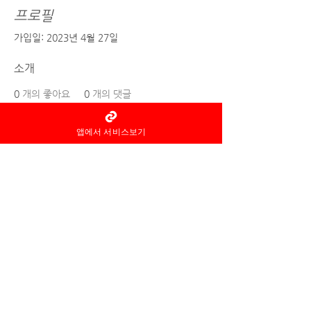
프로필
가입일: 2023년 4월 27일
소개
0
개의 좋아요
0
개의 댓글
0
개의 베스트 답변
앱에서 서비스보기
홈타이 마사지어플 정보중개자로
서
서비스제공의 당사자가 아니라
는
사실을 고지하며, 서비스의 예
약이용 및
환불 등과
관련된
의무
책임은 각
서비스 제공자에게 있습
니다.
© 2022 by 홈타이 마사지어플 홈타이아로마
Ltd. All rights reserved.