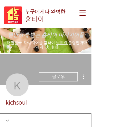
누구에게나 완벽한
홈타이
편안하게 받는 홈타이 마사지어플
대한민국 마사지어플 홈타이
넘버원
출장안마마
사지 [홈타이]
더보기
팔로우
kjchsoul
kjchsoul