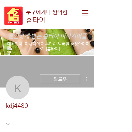
누구에게나 완벽한
홈타이
편안하게 받는 홈타이 마사지어플
대한민국 마사지어플 홈타이
넘버원
출장안마마
사지 [홈타이]
더보기
팔로우
kdj4480
kdj4480