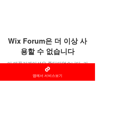
Wix Forum은 더 이상 사
용할 수 없습니다
이 애플리케이션은 중단되었습니다. 커
뮤니티 앱이 필요하시면 Wix Groups를
앱에서 서비스보기
이용해 주세요.
홈타이 마사지어플 정보중개자로
서
서비스제공의 당사자가 아니라
는
사실을 고지하며, 서비스의 예
약이용 및
환불 등과
관련된
의무
책임은 각
서비스 제공자에게 있습
니다.
© 2022 by 홈타이 마사지어플 홈타이아로마
Ltd. All rights reserved.