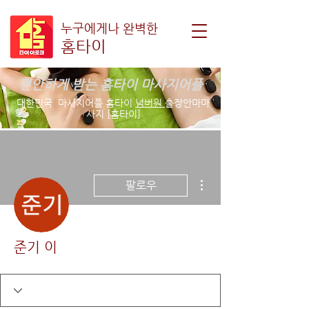
누구에게나 완벽한
홈타이
편안하게 받는 홈타이 마사지어플
대한민국 마사지어플 홈타이
넘버원
출장안마마
사지 [홈타이]
더보기
팔로우
준기 이