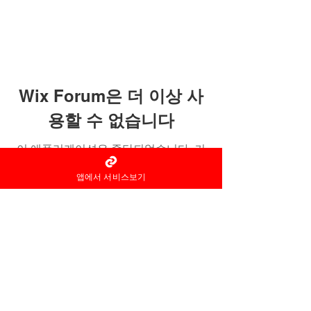
Wix Forum은 더 이상 사
용할 수 없습니다
이 애플리케이션은 중단되었습니다. 커
뮤니티 앱이 필요하시면 Wix Groups를
앱에서 서비스보기
이용해 주세요.
홈타이 마사지어플 정보중개자로
서
서비스제공의 당사자가 아니라
는
사실을 고지하며, 서비스의 예
약이용 및
환불 등과
관련된
의무
책임은 각
서비스 제공자에게 있습
니다.
© 2022 by 홈타이 마사지어플 홈타이아로마
Ltd. All rights reserved.