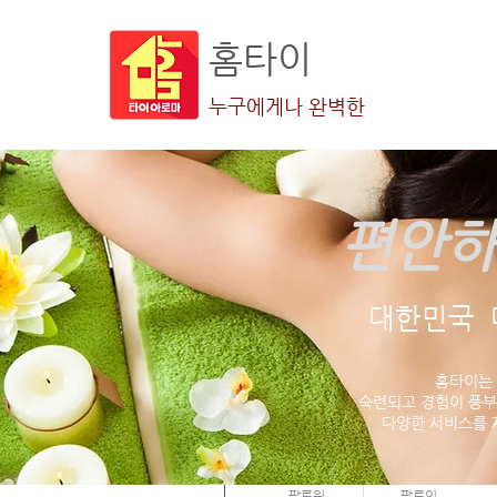
홈타이
누구에게나 완벽한
편안하
더보기
대한민국 
홈타이는
숙련되고 경험이 풍부
다양한 서비스를 
hond5150
0
0
팔로워
팔로잉