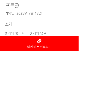
프로필
가입일: 2025년 7월 17일
소개
0
개의 좋아요
0
개의 댓글
0
개의 베스트 답변
앱에서 서비스보기
홈타이 마사지어플 정보중개자로
서
서비스제공의 당사자가 아니라
는
사실을 고지하며, 서비스의 예
약이용 및
환불 등과
관련된
의무
책임은 각
서비스 제공자에게 있습
니다.
© 2022 by 홈타이 마사지어플 홈타이아로마
Ltd. All rights reserved.