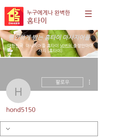
누구에게나 완벽한
홈타이
편안하게 받는 홈타이 마사지어플
대한민국 마사지어플 홈타이
넘버원
출장안마마
사지 [홈타이]
더보기
팔로우
hond5150
hond5150