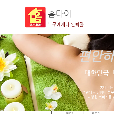
홈타이
누구에게나 완벽한
편안하
더보기
대한민국 
홈타이는
숙련되고 경험이 풍부
다양한 서비스를 
재윤 최
0
0
팔로워
팔로잉