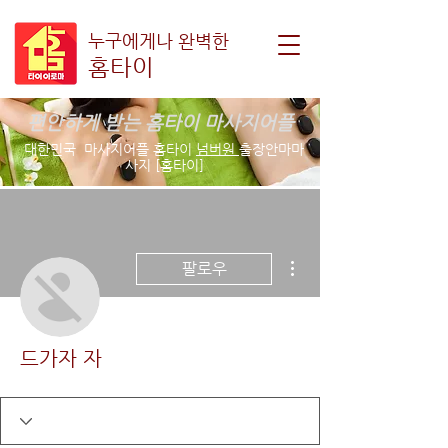
누구에게나 완벽한
홈타이
편안하게 받는 홈타이 마사지어플
대한민국 마사지어플 홈타이
넘버원
출장안마마
사지 [홈타이]
더보기
팔로우
드가자 자