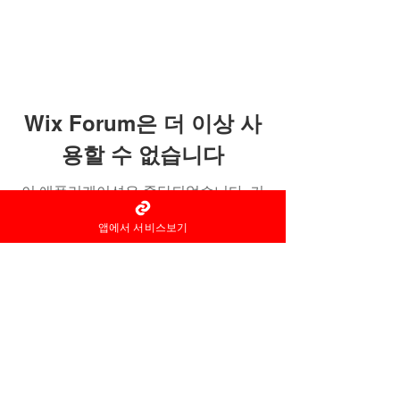
Wix Forum은 더 이상 사
용할 수 없습니다
이 애플리케이션은 중단되었습니다. 커
뮤니티 앱이 필요하시면 Wix Groups를
앱에서 서비스보기
이용해 주세요.
홈타이 마사지어플 정보중개자로
서
서비스제공의 당사자가 아니라
는
사실을 고지하며, 서비스의 예
약이용 및
환불 등과
관련된
의무
책임은 각
서비스 제공자에게 있습
니다.
© 2022 by 홈타이 마사지어플 홈타이아로마
Ltd. All rights reserved.