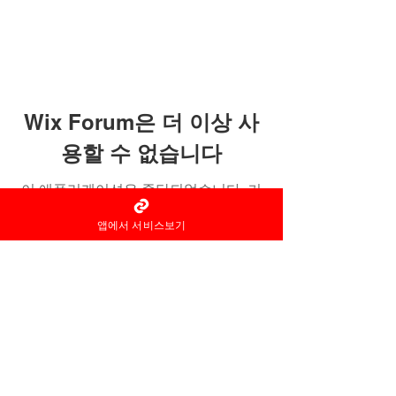
Wix Forum은 더 이상 사
용할 수 없습니다
이 애플리케이션은 중단되었습니다. 커
뮤니티 앱이 필요하시면 Wix Groups를
앱에서 서비스보기
이용해 주세요.
홈타이 마사지어플 정보중개자로
서
서비스제공의 당사자가 아니라
는
사실을 고지하며, 서비스의 예
약이용 및
환불 등과
관련된
의무
책임은 각
서비스 제공자에게 있습
니다.
© 2022 by 홈타이 마사지어플 홈타이아로마
Ltd. All rights reserved.