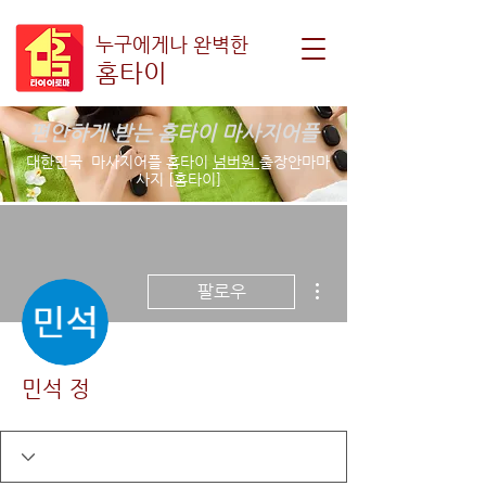
누구에게나 완벽한
홈타이
편안하게 받는 홈타이 마사지어플
대한민국 마사지어플 홈타이
넘버원
출장안마마
사지 [홈타이]
더보기
팔로우
민석 정