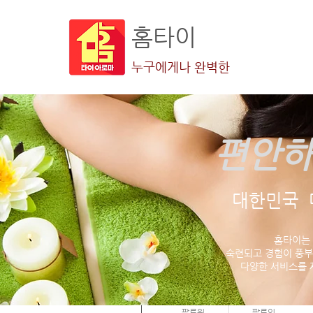
홈타이
누구에게나 완벽한
편안하
더보기
대한민국 
홈타이는
숙련되고 경험이 풍부
다양한 서비스를 
혁진 김
0
0
팔로워
팔로잉