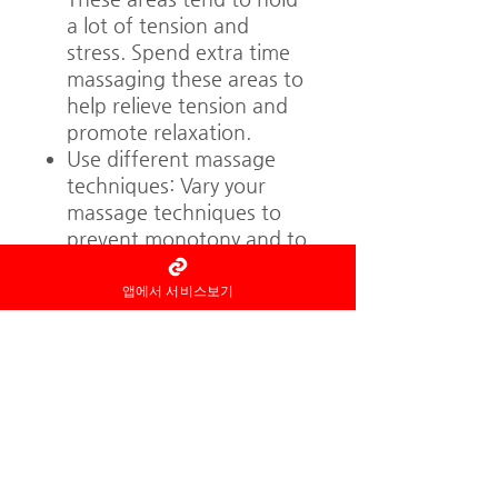
a lot of tension and
stress. Spend extra time
massaging these areas to
help relieve tension and
promote relaxation.
Use different massage
techniques: Vary your
massage techniques to
prevent monotony and to
target different areas of
the body. Some common
앱에서 서비스보기
massage techniques
include Swedish massage,
deep tissue massage, and
trigger point massage.
Communicate with your
client: Ask your client
about their preferences,