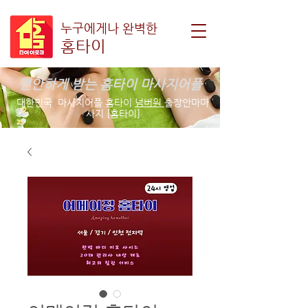
누구에게나 완벽한
홈타이
편안하게 받는 홈타이 마사지어플
대한민국 마사지어플 홈타이
넘버원
출장안마마
사지 [홈타이]