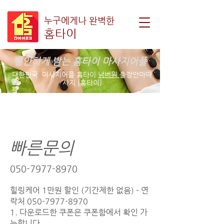
누구에게나 완벽한
홈타이
편안하게 받는 홈타이 마사지어플
대한민국 마사지어플 홈타이
넘버원
출장안마마
사지 [홈타이]
홀릭 홈타이
빠른문의
050-7977-8970
힐링케어 1만원 할인 (기간제한 없음) - 연
락처
050-7977-8970
1. 다운로드한 쿠폰은 쿠폰함에서 확인 가
능합니다.