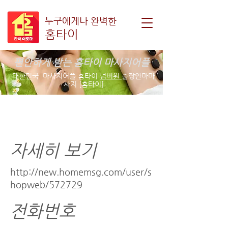
누구에게나 완벽한
홈타이
편안하게 받는 홈타이 마사지어플
대한민국 마사지어플 홈타이
넘버원
출장안마마
사지 [홈타이]
베이글혼혈홈타이
자세히 보기
http://new.homemsg.com/user/s
hopweb/572729
전화번호