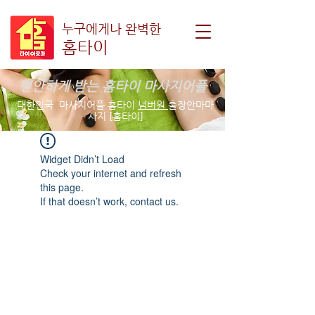
누구에게나 완벽한
홈타이
편안하게 받는 홈타이 마사지어플
대한민국 마사지어플 홈타이
넘버원
출장안마마
사지 [홈타이]
Widget Didn’t Load
Check your internet and refresh
this page.
If that doesn’t work, contact us.