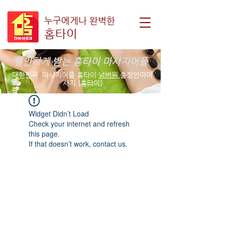
누구에게나 완벽한
홈타이
편안하게 받는 홈타이 마사지어플
대한민국 마사지어플 홈타이
넘버원
출장안마마
사지 [홈타이]
Widget Didn’t Load
Check your internet and refresh
this page.
If that doesn’t work, contact us.