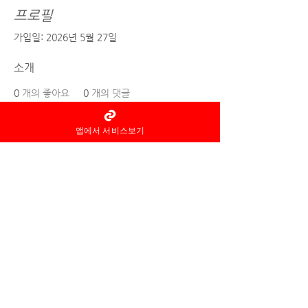
프로필
가입일: 2026년 5월 27일
소개
0
개의 좋아요
0
개의 댓글
0
개의 베스트 답변
앱에서 서비스보기
홈타이 마사지어플 정보중개자로
서
서비스제공의 당사자가 아니라
는
사실을 고지하며, 서비스의 예
약이용 및
환불 등과
관련된
의무
책임은 각
서비스 제공자에게 있습
니다.
© 2022 by 홈타이 마사지어플 홈타이아로마
Ltd. All rights reserved.