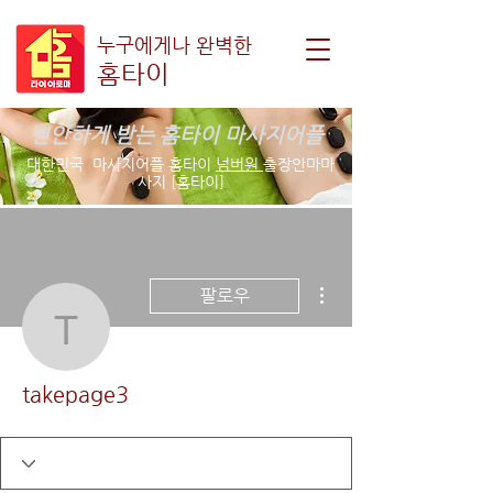
누구에게나 완벽한
홈타이
편안하게 받는 홈타이 마사지어플
대한민국 마사지어플 홈타이
넘버원
출장안마마
사지 [홈타이]
더보기
팔로우
takepage3
takepage3