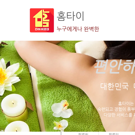
홈타이
누구에게나 완벽한
편안하
더보기
대한민국 
홈타이는
숙련되고 경험이 풍부
다양한 서비스를 
주명 손
0
0
팔로워
팔로잉