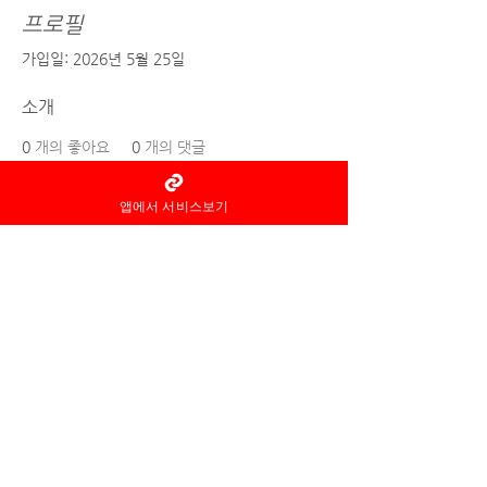
프로필
가입일: 2026년 5월 25일
소개
0
개의 좋아요
0
개의 댓글
0
개의 베스트 답변
앱에서 서비스보기
홈타이 마사지어플 정보중개자로
서
서비스제공의 당사자가 아니라
는
사실을 고지하며, 서비스의 예
약이용 및
환불 등과
관련된
의무
책임은 각
서비스 제공자에게 있습
니다.
© 2022 by 홈타이 마사지어플 홈타이아로마
Ltd. All rights reserved.