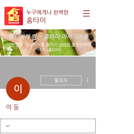
누구에게나 완벽한
홈타이
편안하게 받는 홈타이 마사지어플
대한민국 마사지어플 홈타이
넘버원
출장안마마
사지 [홈타이]
더보기
팔로우
이 둥