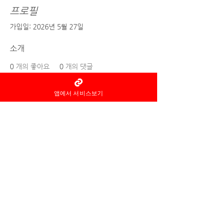
프로필
가입일: 2026년 5월 27일
소개
0
개의 좋아요
0
개의 댓글
0
개의 베스트 답변
앱에서 서비스보기
홈타이 마사지어플 정보중개자로
서
서비스제공의 당사자가 아니라
는
사실을 고지하며, 서비스의 예
약이용 및
환불 등과
관련된
의무
책임은 각
서비스 제공자에게 있습
니다.
© 2022 by 홈타이 마사지어플 홈타이아로마
Ltd. All rights reserved.