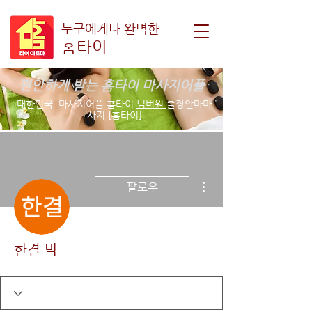
누구에게나 완벽한
홈타이
편안하게 받는 홈타이 마사지어플
대한민국 마사지어플 홈타이
넘버원
출장안마마
사지 [홈타이]
더보기
팔로우
한결 박