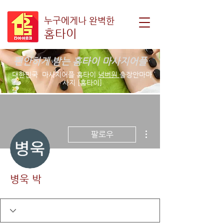
누구에게나 완벽한
홈타이
편안하게 받는 홈타이 마사지어플
대한민국 마사지어플 홈타이
넘버원
출장안마마
사지 [홈타이]
더보기
팔로우
병욱 박