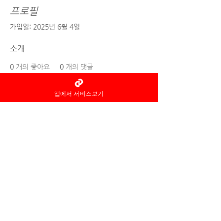
프로필
가입일: 2025년 6월 4일
소개
0
개의 좋아요
0
개의 댓글
0
개의 베스트 답변
앱에서 서비스보기
홈타이 마사지어플 정보중개자로
서
서비스제공의 당사자가 아니라
는
사실을 고지하며, 서비스의 예
약이용 및
환불 등과
관련된
의무
책임은 각
서비스 제공자에게 있습
니다.
© 2022 by 홈타이 마사지어플 홈타이아로마
Ltd. All rights reserved.